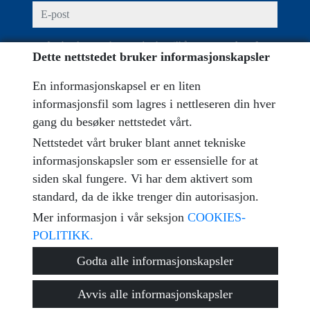
e-post
Jeg har lest og akseptert brukervilkårene, og
reglene for
Dette nettstedet bruker informasjonskapsler
personvern
En informasjonskapsel er en liten
melding
informasjonsfil som lagres i nettleseren din hver
gang du besøker nettstedet vårt.
Nettstedet vårt bruker blant annet tekniske
informasjonskapsler som er essensielle for at
Captcha
siden skal fungere. Vi har dem aktivert som
standard, da de ikke trenger din autorisasjon.
Mer informasjon i vår seksjon
COOKIES-
POLITIKK.
Send
Godta alle informasjonskapsler
Avvis alle informasjonskapsler