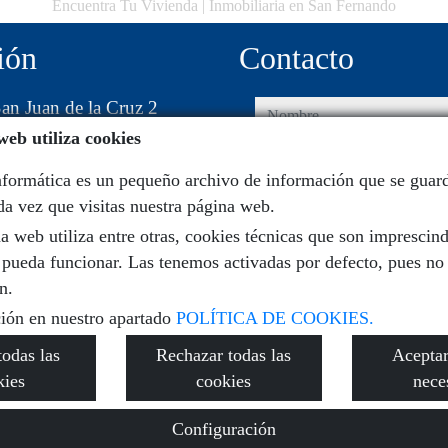
Encuentra Tu Vivienda | Inmobiliaria en San Fernando
ión
Contacto
an Juan de la Cruz 2
nombre
web utiliza cookies
00 San Fernando
teléfono
formática es un pequeño archivo de información que se guard
a vez que visitas nuestra página web.
e-mail
a web utiliza entre otras, cookies técnicas que son imprescind
 pueda funcionar. Las tenemos activadas por defecto, pues no
He leído y acepto las condicio
n.
política de privacidad
ión en nuestro apartado
POLÍTICA DE COOKIES.
todas las
Rechazar todas las
Aceptar
kies
cookies
nece
ntra Tu Vivienda
·
Política de privacidad
·
Política de cookies
·
Aviso 
Configuración
Inmobigrama