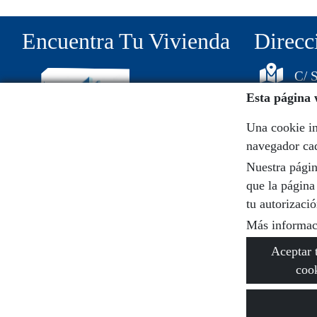
Encuentra Tu Vivienda
Direcc
C/ S
Esta página 
111
Una cookie in
navegador cad
Nuestra págin
657548171
que la página
tu autorizació
jptodofincas@hotmail.com
Más informac
Aceptar 
coo
© 2026
Encue