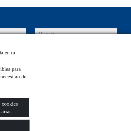
mensaje
a en tu
Captcha
ibles para
 necesitan de
nes de uso y
Enviar
 cookies
sarias
legal
· Soporte: