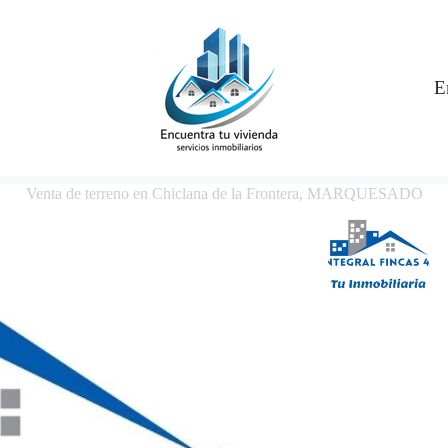
E
Venta de terreno en Chiclana de la Frontera, MARQUESADO