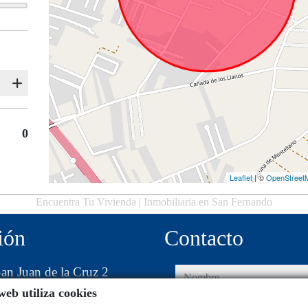
0
Leaflet
| ©
OpenStreet
Encuentra Tu Vivienda | Inmobiliaria en San Fernando
ión
Contacto
an Juan de la Cruz 2
nombre
web utiliza cookies
00 San Fernando