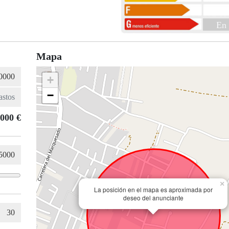
En 
Mapa
+
−
.000 €
×
La posición en el mapa es aproximada por
deseo del anunciante