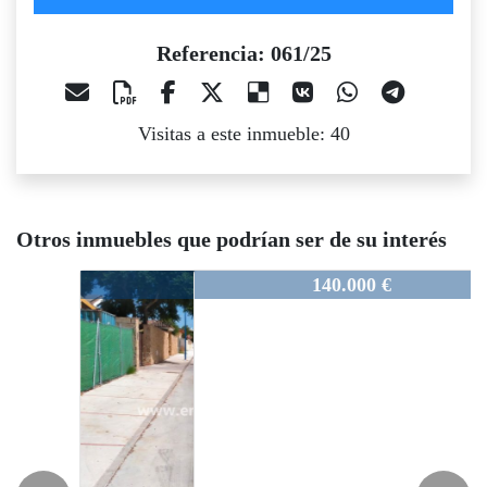
Referencia: 061/25
Visitas a este inmueble: 40
Otros inmuebles que podrían ser de su interés
1/25
061/25
061/25
145.000 €
140.000 €