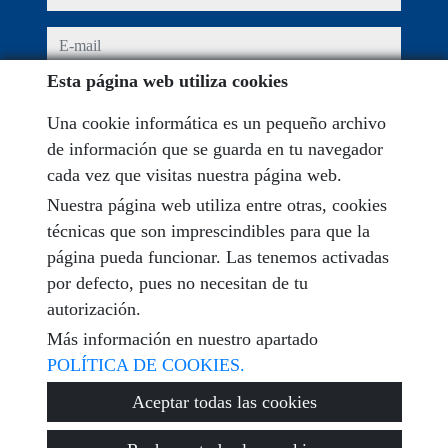
e-mail
Esta página web utiliza cookies
He leído y acepto las condiciones de uso y
política de
privacidad
Una cookie informática es un pequeño archivo
de información que se guarda en tu navegador
mensaje
cada vez que visitas nuestra página web.
Nuestra página web utiliza entre otras, cookies
técnicas que son imprescindibles para que la
página pueda funcionar. Las tenemos activadas
Captcha
por defecto, pues no necesitan de tu
autorización.
Más información en nuestro apartado
POLÍTICA DE COOKIES.
Enviar
Aceptar todas las cookies