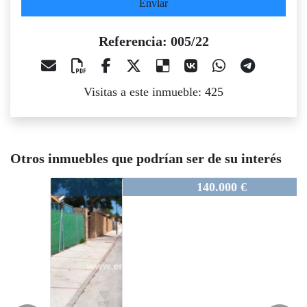
Enviar
Referencia: 005/22
Visitas a este inmueble: 425
Otros inmuebles que podrían ser de su interés
5/22
005/22
005/22
145.000 €
140.000 €