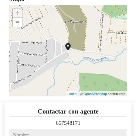
+
−
Leaflet
| ©
OpenStreetMap
contributors
Contactar con agente
657548171
nombre