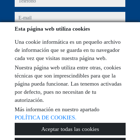
e-mail
Esta página web utiliza cookies
He leído y acepto las condiciones de uso y
política de
privacidad
Una cookie informática es un pequeño archivo
de información que se guarda en tu navegador
mensaje
cada vez que visitas nuestra página web.
Nuestra página web utiliza entre otras, cookies
técnicas que son imprescindibles para que la
página pueda funcionar. Las tenemos activadas
Captcha
por defecto, pues no necesitan de tu
autorización.
Más información en nuestro apartado
POLÍTICA DE COOKIES.
Enviar
Aceptar todas las cookies