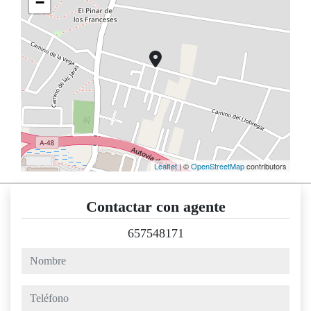
−
Leaflet
| ©
OpenStreetMap
contributors
Contactar con agente
657548171
nombre
teléfono