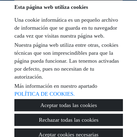
Esta página web utiliza cookies
He leído y acepto las condiciones de uso y
política de
privacidad
Una cookie informática es un pequeño archivo
de información que se guarda en tu navegador
mensaje
cada vez que visitas nuestra página web.
Nuestra página web utiliza entre otras, cookies
técnicas que son imprescindibles para que la
página pueda funcionar. Las tenemos activadas
Captcha
por defecto, pues no necesitan de tu
autorización.
Más información en nuestro apartado
POLÍTICA DE COOKIES.
Enviar
Aceptar todas las cookies
Rechazar todas las cookies
© 2026
Encuentra Tu Vivienda
·
Política de privacidad
·
Aceptar cookies necesarias