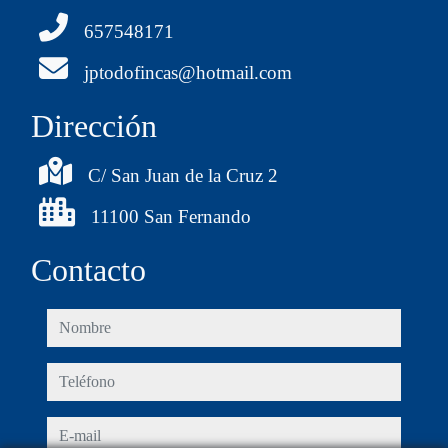
657548171
jptodofincas@hotmail.com
Dirección
C/ San Juan de la Cruz 2
11100 San Fernando
Contacto
nombre
teléfono
e-mail