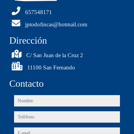
657548171
jptodofincas@hotmail.com
Dirección
C/ San Juan de la Cruz 2
11100 San Fernando
Contacto
nombre
teléfono
e-mail