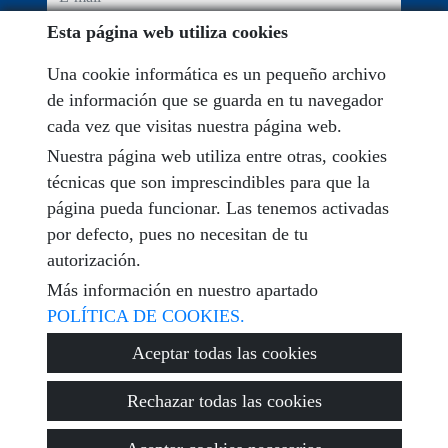
Esta página web utiliza cookies
He leído y acepto las condiciones de uso y
política de
privacidad
Una cookie informática es un pequeño archivo
de información que se guarda en tu navegador
mensaje
cada vez que visitas nuestra página web.
Nuestra página web utiliza entre otras, cookies
técnicas que son imprescindibles para que la
página pueda funcionar. Las tenemos activadas
Captcha
por defecto, pues no necesitan de tu
autorización.
Más información en nuestro apartado
POLÍTICA DE COOKIES.
Enviar
Aceptar todas las cookies
Rechazar todas las cookies
© 2026
Encuentra Tu Vivienda
·
Política de privacidad
·