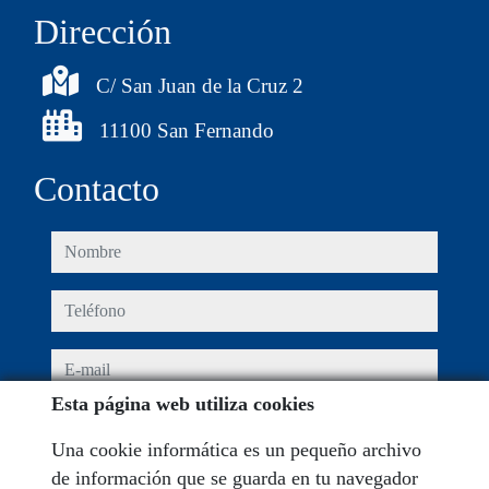
Dirección
C/ San Juan de la Cruz 2
11100 San Fernando
Contacto
nombre
teléfono
e-mail
Esta página web utiliza cookies
He leído y acepto las condiciones de uso y
política de
privacidad
Una cookie informática es un pequeño archivo
de información que se guarda en tu navegador
mensaje