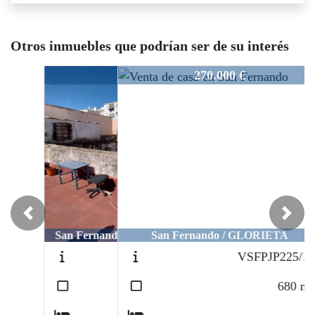
Otros inmuebles que podrían ser de su interés
033/25
270.000 €
Previous
Next
San Fernando / GLORIETA
VSFPJP225/19
2
680
m