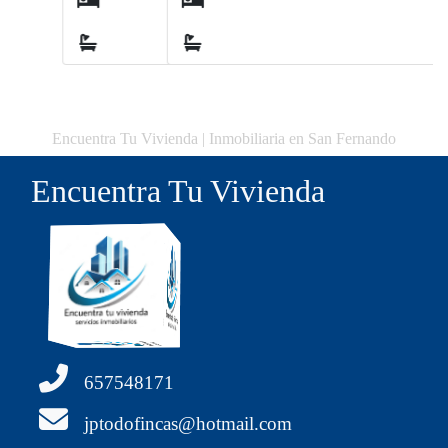
0
0
Encuentra Tu Vivienda | Inmobiliaria en San Fernando
Encuentra Tu Vivienda
657548171
jptodofincas@hotmail.com