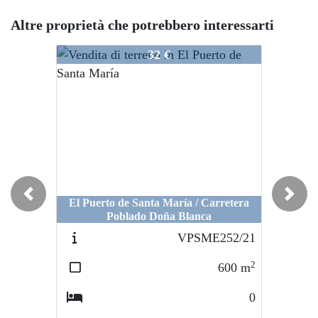
Altre proprietà che potrebbero interessarti
VPSME198/21
32 €
Previous
Next
El Puerto de Santa María / Carretera
Poblado Doña Blanca
VPSME252/21
2
600
m
0