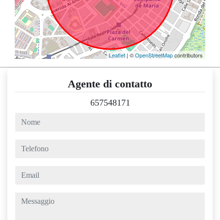
Leaflet
| ©
OpenStreetMap
contributors
Agente di contatto
657548171
nome
telefono
email
messaggio