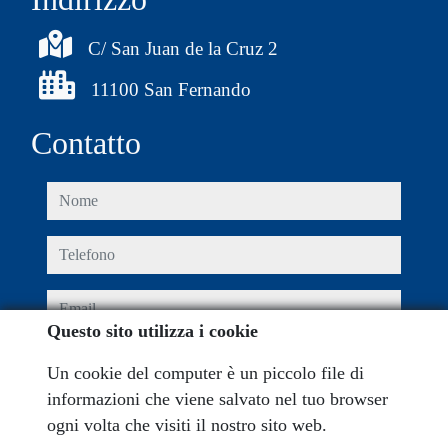
C/ San Juan de la Cruz 2
11100 San Fernando
Contatto
nome
telefono
email
Questo sito utilizza i cookie
Ho letto e accettato le condizioni d'uso e
privacy policy
Un cookie del computer è un piccolo file di
informazioni che viene salvato nel tuo browser
messaggio
ogni volta che visiti il ​​nostro sito web.