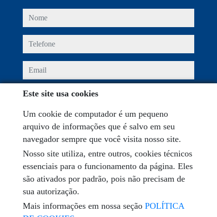
nome
telefone
email
Este site usa cookies
Eu li e aceito os termos de uso e
política de privacidade
Um cookie de computador é um pequeno
mensagem
arquivo de informações que é salvo em seu
navegador sempre que você visita nosso site.
Nosso site utiliza, entre outros, cookies técnicos
essenciais para o funcionamento da página. Eles
Captcha
são ativados por padrão, pois não precisam de
sua autorização.
Mais informações em nossa seção
POLÍTICA