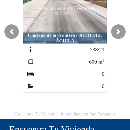
Previous
Next
Chiclana de la Frontera / SOTO DEL
Chiclana de la Frontera / SOTO DEL
ÁGUILA
ÁGUILA
238/21
206/22
2
2
600
m
365
m
0
0
0
0
Encuentra Tu Vivienda | Inmobiliaria en San Fernando
Encuentra Tu Vivienda