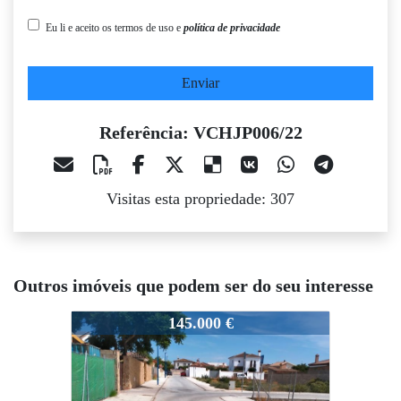
Eu li e aceito os termos de uso e
política de privacidade
Enviar
Referência: VCHJP006/22
Visitas esta propriedade: 307
Outros imóveis que podem ser do seu interesse
VCHJP006/22
VCHJP006/22
145.000 €
140.000 €