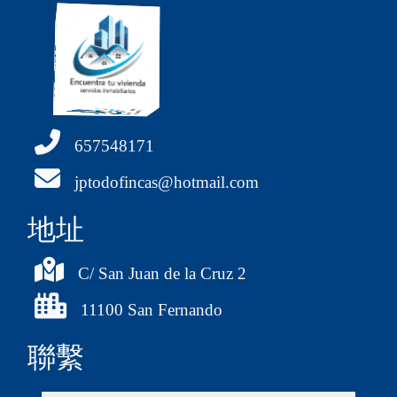
657548171
jptodofincas@hotmail.com
地址
C/ San Juan de la Cruz 2
11100 San Fernando
聯繫