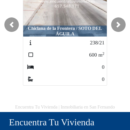
Previous
Next
Chiclana de la Frontera / SOTO DEL
Chiclana de la Frontera / SOTO DEL
ÁGUILA
ÁGUILA
238/21
206/22
2
2
600
m
365
m
0
0
0
0
Encuentra Tu Vivienda | Inmobiliaria en San Fernando
Encuentra Tu Vivienda