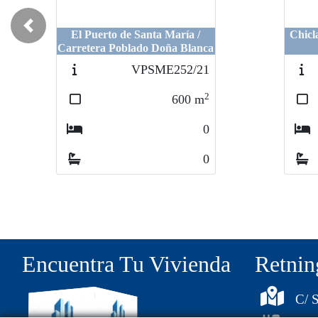
Previous
El Puerto de Santa María /
Chicl
Carretera Poblado Doña Blanca
VPSME252/21
2
600
m
0
0
Encuentra Tu Vivienda
Retnin
C/ S