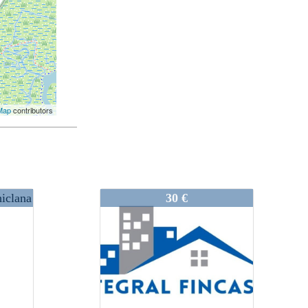
Map
contributors
VCHE207/21
30 €