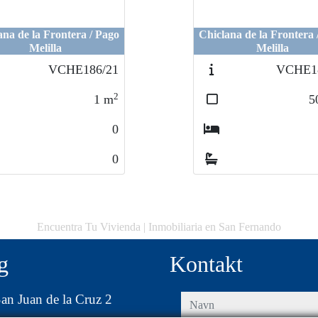
ana de la Frontera / Pago
Chiclana de la Frontera 
Melilla
Melilla
VCHE186/21
VCHE18
2
1
m
5
0
0
Encuentra Tu Vivienda | Inmobiliaria en San Fernando
g
Kontakt
an Juan de la Cruz 2
navn