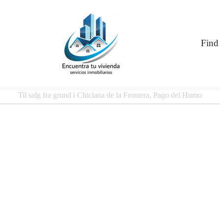
Find
Til salg fra grund i Chiclana de la Frontera, Pago del Humo