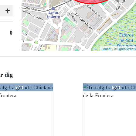
0
Leaflet
| ©
OpenStreet
r dig
207/21
VCHE207/21
52 €
62 €