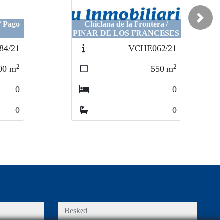
Next
/ Pago
Chiclana de la Frontera /
PINAR DE LOS FRANCESES
4/21
VCHE062/21
2
2
00
m
550
m
0
0
0
0
besked