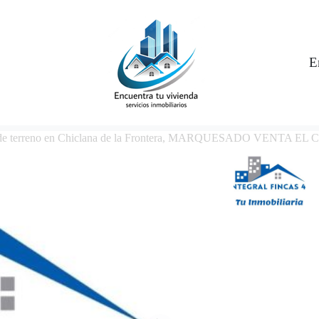
E
 de terreno en Chiclana de la Frontera, MARQUESADO VENTA EL