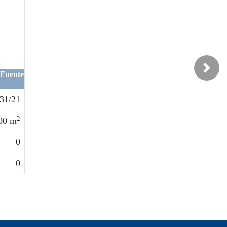
Next
Chiclana de la Frontera / Pago
Melilla
VCHE184/21
2
500
m
0
0