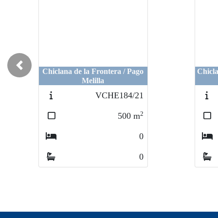
Previous
lana de la Frontera / Pago
Chiclana de la Frontera
Chiclana de la Fronter
Melilla
Pololo
Pololo
VCHE184/21
VCHE2
VCHE
2
500
m
0
0