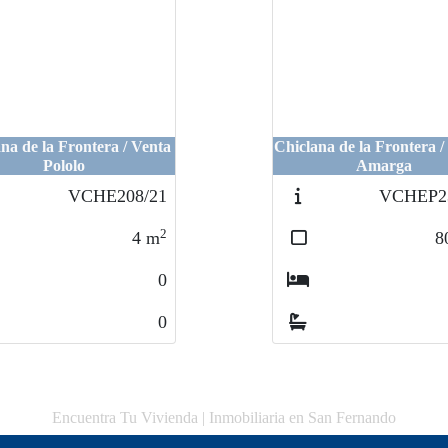
 / Venta
a / Venta
Chiclana de la Frontera / Fuente
Chiclana de la Frontera / Fuente
Amarga
Amarga
08/21
208/21
VCHEP231/21
VCHEP231/21
2
2
2
2
4
4
m
m
800
800
m
m
0
0
0
0
0
0
0
0
Encuentra Tu Vivienda | Inmobiliaria en San Fernando