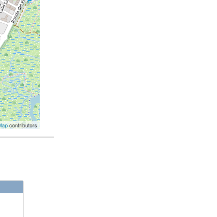
Map
contributors
VCHJP011/22
62 €