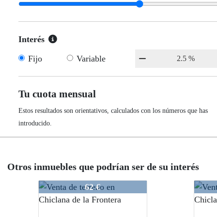
Interés
Fijo
Variable
Tu cuota mensual
Estos resultados son orientativos, calculados con los números que has
introducido.
Otros inmuebles que podrían ser de su interés
JP011/22
VCHJP011/22
VCHJP011/22
62 €
82 €
82 €