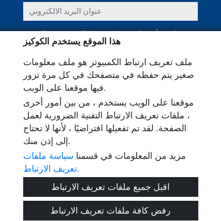
عنوان البريد الالكتروني
لقد قرأت ووافقت على شروط الاستخدام و
سياسة
هذا الموقع يستخدم الكوكيز
الخصوصية
ملف تعريف ارتباط الكمبيوتر هو ملف معلومات
رسالة
صغير يتم حفظه في متصفحك في كل مرة تزور
فيها موقعنا على الويب.
موقعنا على الويب يستخدم ، من بين أمور أخرى
، ملفات تعريف الارتباط التقنية الضرورية لعمل
Captcha
الصفحة. لقد تم تفعيلها افتراضيًا ، لأنها لا تحتاج
إلى إذن منك.
مزيد من المعلومات في قسمنا
سياسة ملفات
تعريف الارتباط.
إرسال
اقبل جميع ملفات تعريف الارتباط
رفض كافة ملفات تعريف الارتباط