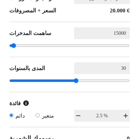
20.000 €
السعر + المصروفات
ساهمت المدخرات
المدى بالسنوات
فائدة
متغير
دائم
رسومك الشهرية
0