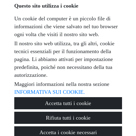
Questo sito utilizza i cookie
Ho letto e accettato le condizioni d'uso e
privacy policy
Un cookie del computer è un piccolo file di
informazioni che viene salvato nel tuo browser
messaggio
ogni volta che visiti il ​​nostro sito web.
Il nostro sito web utilizza, tra gli altri, cookie
tecnici essenziali per il funzionamento della
pagina. Li abbiamo attivati ​​per impostazione
Captcha
predefinita, poiché non necessitano della tua
autorizzazione.
Maggiori informazioni nella nostra sezione
INFORMATIVA SUI COOKIE.
Inviare
Accetta tutti i cookie
Rifiuta tutti i cookie
© 2026
Encuentra Tu Vivienda
·
Privacy policy
·
Politica sui
Accetta i cookie necessari