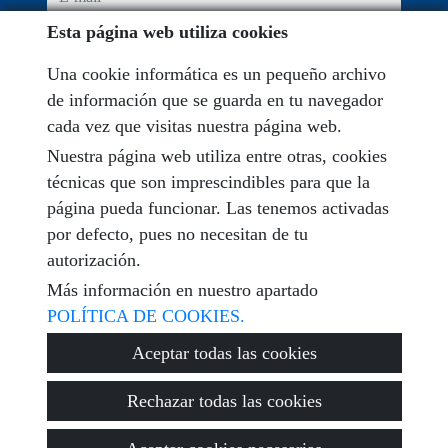
Esta página web utiliza cookies
He leído y acepto las condiciones de uso y
política de
privacidad
Una cookie informática es un pequeño archivo
de información que se guarda en tu navegador
mensaje
cada vez que visitas nuestra página web.
Nuestra página web utiliza entre otras, cookies
técnicas que son imprescindibles para que la
página pueda funcionar. Las tenemos activadas
Captcha
por defecto, pues no necesitan de tu
autorización.
Más información en nuestro apartado
POLÍTICA DE COOKIES.
Enviar
Aceptar todas las cookies
Rechazar todas las cookies
© 2026
Encuentra Tu Vivienda
·
Política de privacidad
·