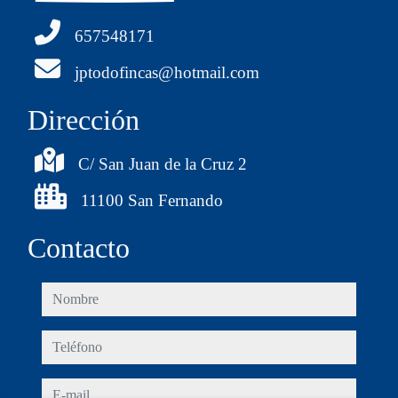
657548171
jptodofincas@hotmail.com
Dirección
C/ San Juan de la Cruz 2
11100 San Fernando
Contacto
nombre
teléfono
e-mail