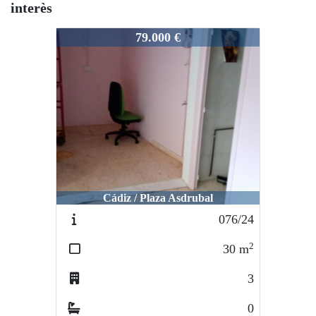
interès
676-202232
79.000 €
Cádiz / Plaza Asdrubal
076/24
2
30
m
3
0