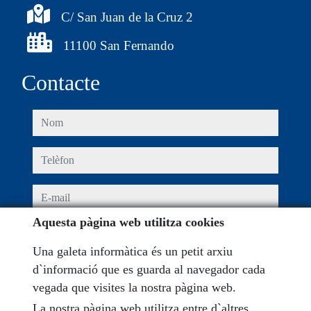
C/ San Juan de la Cruz 2
11100 San Fernando
Contacte
nom
telèfon
e-mail
Aquesta pàgina web utilitza cookies
He llegit i accepto les condicions d´ús i
política de
privacitat
Una galeta informàtica és un petit arxiu
d`informació que es guarda al navegador cada
missatge
vegada que visites la nostra pàgina web.
La nostra pàgina web utilitza entre d`altres,