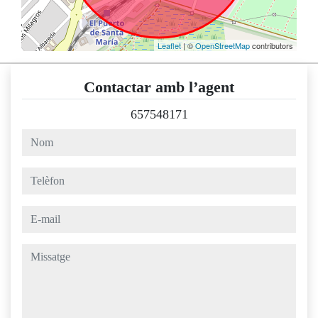
Leaflet
| ©
OpenStreetMap
contributors
Contactar amb l’agent
657548171
nom
telèfon
e-mail
missatge