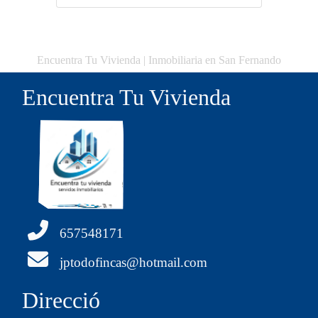
Encuentra Tu Vivienda | Inmobiliaria en San Fernando
Encuentra Tu Vivienda
657548171
jptodofincas@hotmail.com
Direcció