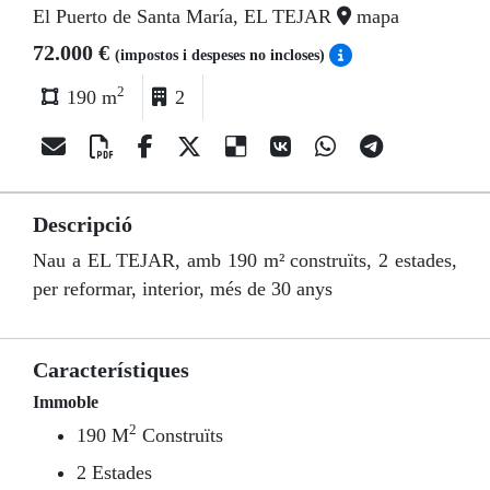
El Puerto de Santa María, EL TEJAR
mapa
72.000 €
(impostos i despeses no incloses)
2
190 m
2
Descripció
Nau a EL TEJAR, amb 190 m² construïts, 2 estades,
per reformar, interior, més de 30 anys
Característiques
Immoble
2
190 M
Construïts
2 Estades