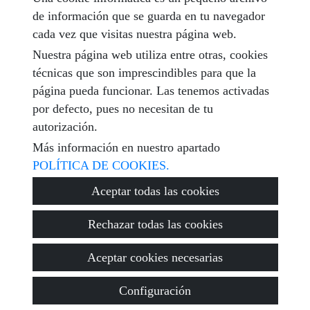
de información que se guarda en tu navegador
mensaje
cada vez que visitas nuestra página web.
Nuestra página web utiliza entre otras, cookies
técnicas que son imprescindibles para que la
página pueda funcionar. Las tenemos activadas
Captcha
por defecto, pues no necesitan de tu
autorización.
Más información en nuestro apartado
POLÍTICA DE COOKIES.
Enviar
Aceptar todas las cookies
Rechazar todas las cookies
© 2026
Encuentra Tu Vivienda
·
Política de privacidad
·
Aceptar cookies necesarias
Política de cookies
·
Aviso legal
· Soporte:
Inmobigrama
Configuración