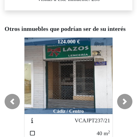
Otros inmuebles que podrían ser de su interés
VCHJP 051 / 22
VCHJP 051 / 22
124.000 €
120.000 €
Previous
Next
Cádiz / Centro
Cádiz / Candelaria
VCAJPT237/21
065/25
2
2
40
m
32
m