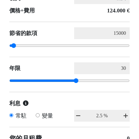
價格+費用
124.000 €
節省的款項
年限
利息
常駐
變量
您的月租費
0