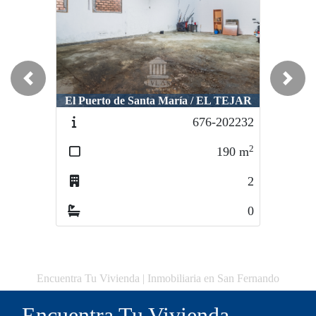
Previous
Next
El Puerto de Santa María / EL TEJAR
Cádiz / Plaza Asdrubal
676-202232
076/24
2
2
190
m
30
m
2
3
0
0
Encuentra Tu Vivienda | Inmobiliaria en San Fernando
Encuentra Tu Vivienda