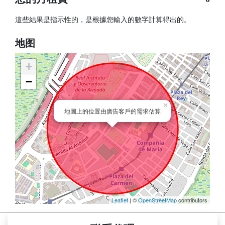
這些結果是指示性的，是根據您輸入的數字計算得出的。
地图
+
−
×
地圖上的位置由廣告客戶的需求估算
Leaflet
| ©
OpenStreetMap
contributors