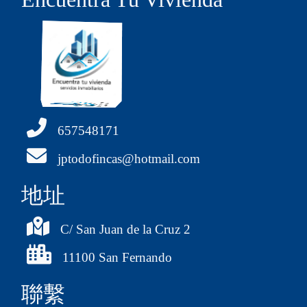
657548171
jptodofincas@hotmail.com
地址
C/ San Juan de la Cruz 2
11100 San Fernando
聯繫