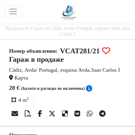
Продажа от Гараж на Cádiz, Avda/ Portugal, esquina Avda.Juan
Carlos I
VCAT281/21
Номер объявления:
Гараж в продаже
Cádiz, Avda/ Portugal, esquina Avda.Juan Carlos I
Карта
20 €
(hалоги и расходы не включены)
2
4 m