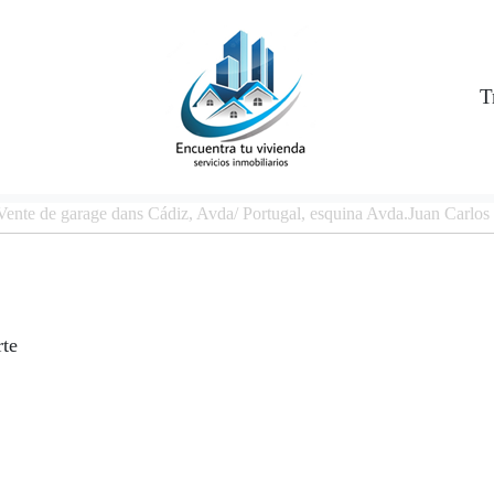
T
Vente de garage dans Cádiz, Avda/ Portugal, esquina Avda.Juan Carlos 
te