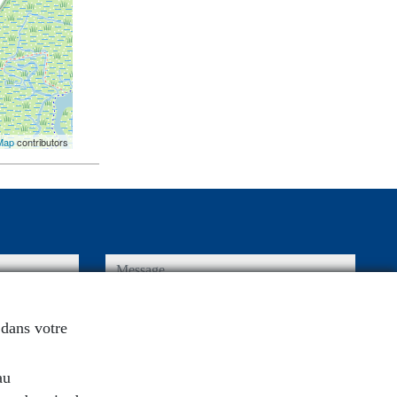
Map
contributors
message
 dans votre
Captcha
au