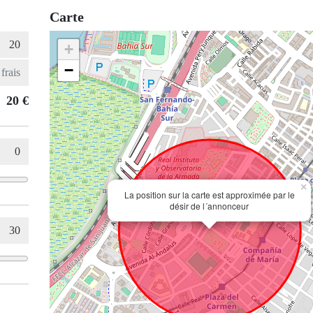
Carte
+
−
20 €
×
La position sur la carte est approximée par le
désir de l´annonceur