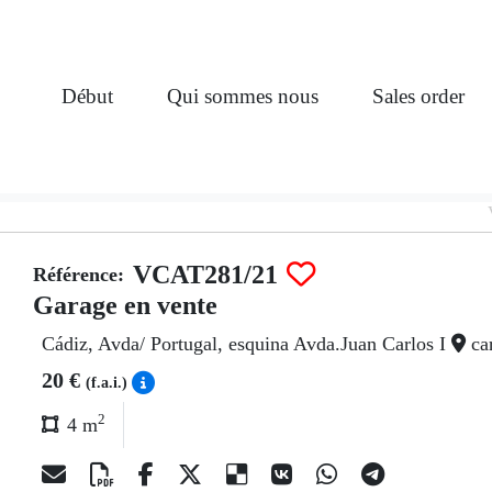
Début
Qui sommes nous
Sales order
VCAT281/21
Référence:
Garage en vente
Cádiz, Avda/ Portugal, esquina Avda.Juan Carlos I
car
20 €
(f.a.i.)
2
4 m