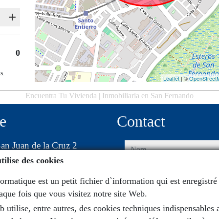
0
s.
Leaflet
| ©
OpenStreet
Encuentra Tu Vivienda | Inmobiliaria en San Fernando
e
Contact
an Juan de la Cruz 2
nom
tilise des cookies
00 San Fernando
téléphone
rmatique est un petit fichier d`information qui est enregistré
aque fois que vous visitez notre site Web.
email
b utilise, entre autres, des cookies techniques indispensables 