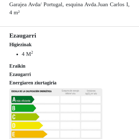
Garajea Avda/ Portugal, esquina Avda.Juan Carlos I,
4 m²
Ezaugarri
Higiezinak
2
4 M
Eraikin
Ezaugarri
Energiaren ziurtagiria