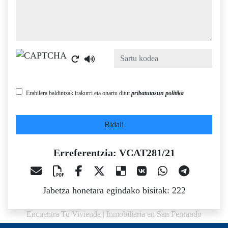
Captcha
Erabilera baldintzak irakurri eta onartu ditut
pribatutasun politika
Bidali
Erreferentzia: VCAT281/21
Jabetza honetara egindako bisitak: 222
Encuentra Tu Vivienda | Inmobiliaria en San Fernando