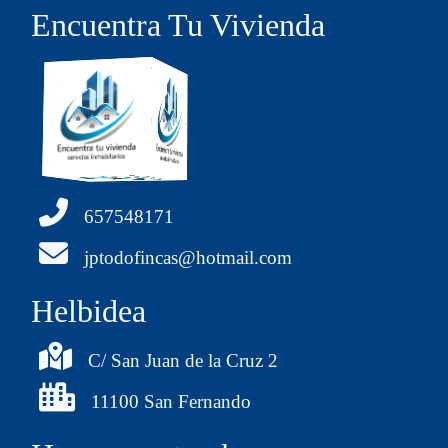
Encuentra Tu Vivienda
657548171
jptodofincas@hotmail.com
Helbidea
C/ San Juan de la Cruz 2
11100 San Fernando