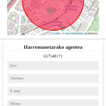
Leaflet
| ©
OpenStreetMap
contributors
Harremanetarako agentea
657548171
izen
telefono
e-mail
mezua