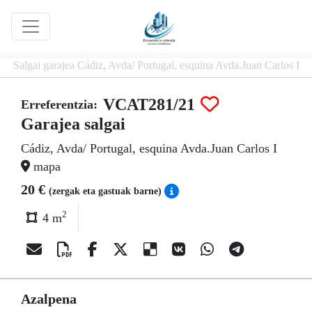
Salgai garajea Cádiz, Avda/ Portugal, esquina Avda.Juan Carlos I
VCAT281/21
Erreferentzia:
Garajea salgai
Cádiz, Avda/ Portugal, esquina Avda.Juan Carlos I
mapa
20 €
(zergak eta gastuak barne)
2
4 m
Azalpena