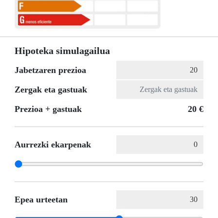
Hipoteka simulagailua
Jabetzaren prezioa
Zergak eta gastuak
Prezioa + gastuak
20 €
Aurrezki ekarpenak
Epea urteetan