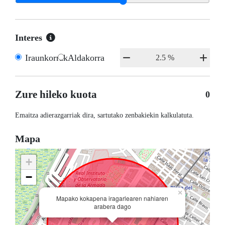
Interes
Iraunkorrak
Aldakorra
Zure hileko kuota
0
Emaitza adierazgarriak dira, sartutako zenbakiekin kalkulatuta.
Mapa
+
−
×
Mapako kokapena iragarlearen nahiaren
arabera dago