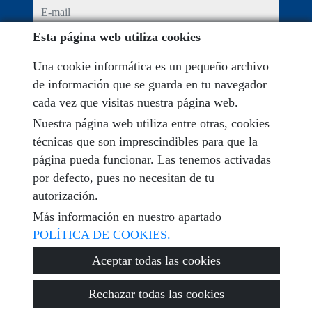
e-mail
Esta página web utiliza cookies
He leído y acepto las condiciones de uso y
política de
privacidad
Una cookie informática es un pequeño archivo
de información que se guarda en tu navegador
mensaje
cada vez que visitas nuestra página web.
Nuestra página web utiliza entre otras, cookies
técnicas que son imprescindibles para que la
página pueda funcionar. Las tenemos activadas
Captcha
por defecto, pues no necesitan de tu
autorización.
Más información en nuestro apartado
POLÍTICA DE COOKIES.
Enviar
Aceptar todas las cookies
Rechazar todas las cookies