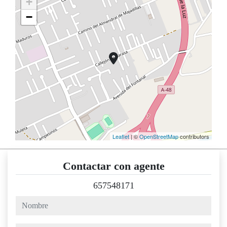
+
−
Leaflet
| ©
OpenStreetMap
contributors
Contactar con agente
657548171
nombre