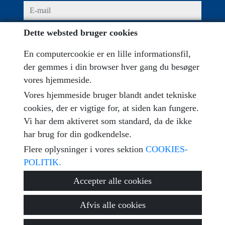
e-mail
Dette websted bruger cookies
Akcepter konditioner
privat politik
En computercookie er en lille informationsfil,
besked
der gemmes i din browser hver gang du besøger
vores hjemmeside.
Vores hjemmeside bruger blandt andet tekniske
cookies, der er vigtige for, at siden kan fungere.
Captcha
Vi har dem aktiveret som standard, da de ikke
har brug for din godkendelse.
Flere oplysninger i vores sektion
COOKIES-
POLITIK.
Send
Accepter alle cookies
Afvis alle cookies